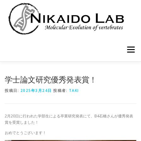
コ
ン
テ
ン
ツ
へ
ス
キ
メニュー
ッ
プ
HOME
MEMBER
RESEARCH
PUBLICATIONS
学士論文研究優秀発表賞！
投稿日:
2025年3月24日
投稿者:
TAKI
BLOG
2月20日に行われた学部生による卒業研究発表にて、B4石橋さんが優秀発表
賞を受賞しました！
おめでとうございます！