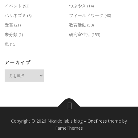
イベント
つぶやき
(92)
(14)
ハリネズミ
フィールドワーク
(8)
(40)
受賞
教育活動
(21)
(50)
未分類
研究室生活
(1)
(153)
魚
(15)
アーカイブ
ア
ー
カ
イ
ブ
Copyright © 2026 Nikaido lab's blog
–
OnePress
theme by
FameThemes