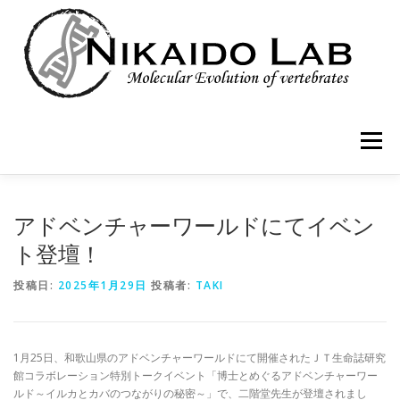
コ
ン
テ
ン
ツ
へ
ス
キ
メニュー
ッ
プ
HOME
MEMBER
RESEARCH
PUBLICATIONS
アドベンチャーワールドにてイベン
ト登壇！
BLOG
投稿日:
2025年1月29日
投稿者:
TAKI
1月25日、和歌山県のアドベンチャーワールドにて開催されたＪＴ生命誌研究
館コラボレーション特別トークイベント「博士とめぐるアドベンチャーワー
ルド～イルカとカバのつながりの秘密～」で、二階堂先生が登壇されまし