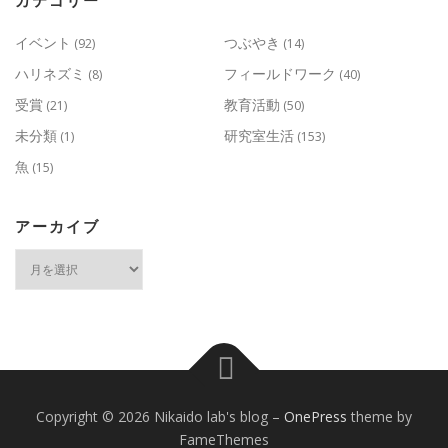
カテゴリー
イベント
つぶやき
(92)
(14)
ハリネズミ
フィールドワーク
(8)
(40)
受賞
教育活動
(21)
(50)
未分類
研究室生活
(1)
(153)
魚
(15)
アーカイブ
ア
ー
カ
イ
ブ
Copyright © 2026 Nikaido lab's blog
–
OnePress
theme by
FameThemes