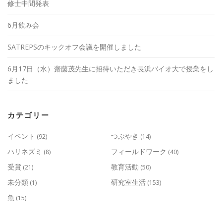
修士中間発表
6月飲み会
SATREPSのキックオフ会議を開催しました
6月17日（水）齋藤茂先生に招待いただき長浜バイオ大で授業をし
ました
カテゴリー
イベント
つぶやき
(92)
(14)
ハリネズミ
フィールドワーク
(8)
(40)
受賞
教育活動
(21)
(50)
未分類
研究室生活
(1)
(153)
魚
(15)