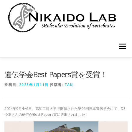
コ
ン
テ
ン
ツ
へ
ス
キ
メニュー
ッ
プ
HOME
MEMBER
RESEARCH
PUBLICATIONS
遺伝学会Best Papers賞を受賞！
投稿日:
2025年1月11日
投稿者:
TAKI
BLOG
2024年9月4~6日、高知工科大学で開催された第96回日本遺伝学会にて、D3
今本さんの研究がBest Papers賞に選出されました！