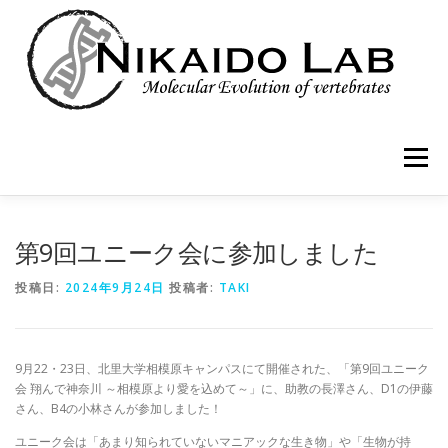
コ
ン
テ
ン
ツ
へ
ス
キ
メニュー
ッ
プ
HOME
MEMBER
RESEARCH
PUBLICATIONS
第9回ユニーク会に参加しました
投稿日:
2024年9月24日
投稿者:
TAKI
BLOG
9月22・23日、北里大学相模原キャンパスにて開催された、「第9回ユニーク
会 翔んで神奈川 ～相模原より愛を込めて～」に、助教の長澤さん、D1の伊藤
さん、B4の小林さんが参加しました！
ユニーク会は「あまり知られていないマニアックな生き物」や「生物が持